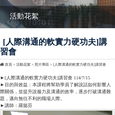
活動花絮
[人際溝通的軟實力硬功夫]講
習會
首頁
>
活動花絮
>
照片專區
>
[人際溝通的軟實力硬功夫]講習會
►[人際溝通的軟實力硬功夫]講習會 114/7/15
►目的與效益：本課程將幫助學員了解說話如何影響人
際關係，並提升說服力及溝通的效率，逐步打破溝通難
題，邁向無往不利的職場人際。
►講師：羅懿芬